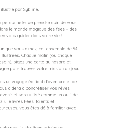
llustré par Sybiline.
Il est de votre res
l'exactitude de vo
n personnelle, de prendre soin de vous
dans le monde magique des fées – des
en vous guider dans votre vie !
'un que vous aimez, cet ensemble de 54
t illustrées. Chaque matin (ou chaque
esoin), pigez une carte au hasard et
agne pour trouver votre mission du jour.
ans un voyage édifiant d'aventure et de
ous aidera à concrétiser vos rêves,
avenir et sera utilisé comme un outil de
lu le livres Fées, talents et
ureuses, vous êtes déjà familier avec
nte mes illustrations originales