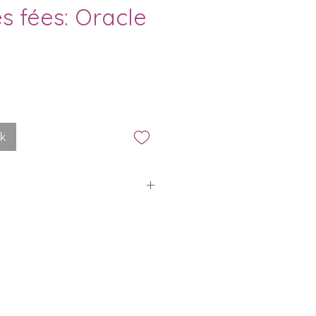
s fées: Oracle
ck
14$ sont appliqués pour toutes
assées au Québec et en
vraison gratuite à partir de
pplique automatiquement lors