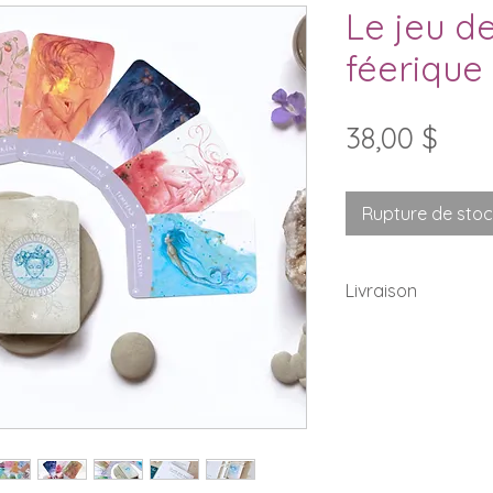
Le jeu de
féerique
Prix
38,00 $
Rupture de sto
Livraison
Des frais fixe de 
les commandes p
Ontario.
Nous offrons la Li
150$. Celle-ci s'a
du paiment.