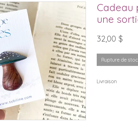
Cadeau p
une sort
Prix
32,00 $
Rupture de sto
Livraison
Des frais fixe de 
les commandes p
Ontario.
Nous offrons la Li
150$. Celle-ci s'a
du paiment.