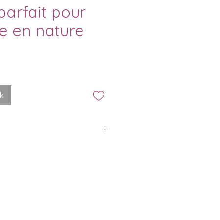
arfait pour
ie en nature
ck
14$ sont appliqués pour toutes
assées au Québec et en
vraison gratuite à partir de
pplique automatiquement lors