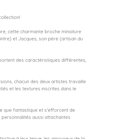
Il est de votre res
ollection!
l'exactitude de vo
ture, cette charmante broche miniature
eintre) et Jacques, son père (artisan du
rtent des caractéristiques différentes,
isions, chacun des deux artistes travaille
ités et les textures inscrites dans le
ue que fantastique et s'efforcent de
 personnalités aussi attachantes
tinctive à leur tenue, les amoureux de la