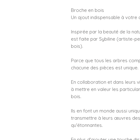
Broche en bois
Un ajout indispensable à votre c
Inspirée par la beauté de la na
est faite par Sybiline (artiste-p
bois).
Parce que tous les arbres compo
chacune des pièces est unique.
En collaboration et dans leurs v
à mettre en valeur les particular
bois.
Ils en font un monde aussi uniq
transmettre à leurs œuvres des
qu'étonnantes.
En plus d'ajouter une touche dis